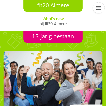
fit20 Almere
What's new
​bij fit20 Almere
15-jarig bestaan