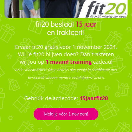
fit20 bestaat
15 jaar
en trakteert!
Ervaar fit20 gratis vóór 1 november 2024.
Wil je fit20 blijven doen? Dan trakteren
wij jou op
1 maand training
cadeau!
Actie voorwaarden: Deze actie is niet geldig in combinatie met
bestaande abonnementen en/of andere acties.
Gebruik de actiecode:
15jaarfit20
Meld je vóór 1 nov aan!