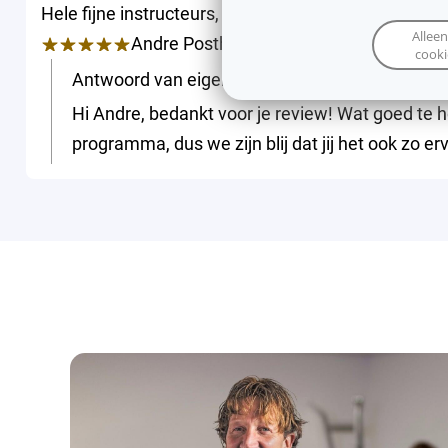
Hele fijne instructeurs, heldere uitleg en motivere
Alleen
Andre Posthuma
(
08/07/2025
,
op
Googl
cooki
Antwoord van eigenaar:
Hi Andre, bedankt voor je review! Wat goed te h
programma, dus we zijn blij dat jij het ook zo erv