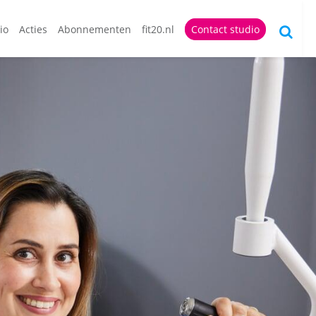
io
Acties
Abonnementen
fit20.nl
Contact studio