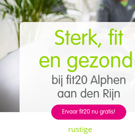
Sterk, fit
​e
n gezon
bij fit20 Alphen
aan
den Rijn
Ervaar fit20 nu gratis!
rustige