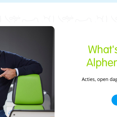
What's
Alphen
Acties, open da