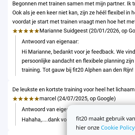
Begonnen met trainen samen met mijn partner. Ik tra
Ook als je een keer niet kan, zijn ze héél flexibel i
voordat je start met trainen vraagt men hoe het met
Marianne Suidgeest
(
20/01/2026
,
op
Go
Antwoord van eigenaar:
Hi Marianne, bedankt voor je feedback. We vinden
persoonlijke aandacht en flexibele planning zijn 
training. Tot gauw bij fit20 Alphen aan den Rijn!
De leukste en kortste training voor heel het lichaa
marcel
(
24/07/2025
,
op
Google
)
Antwoord van eigenaar:
fit20 maakt gebruik van
Hahaha,....dank voor je positieve review Marcel
hier onze
Cookie Policy