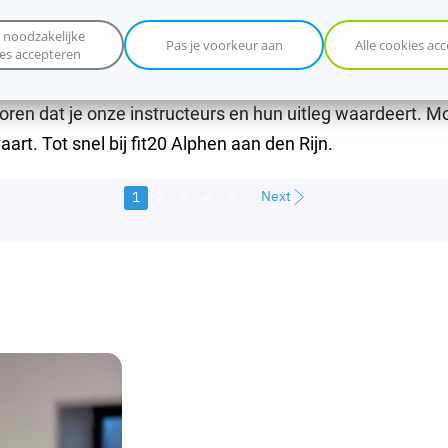
n prima! Aanrader om je spieren soepel te houden!
 noodzakelijke
e
)
Pas je voorkeur aan
Alle cookies ac
es accepteren
oren dat je onze instructeurs en hun uitleg waardeert. Mo
aart. Tot snel bij fit20 Alphen aan den Rijn.
Next
1
2
3
4
5