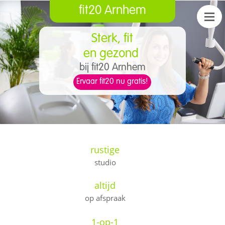
fit20 Arnhem
Sterk, fit
​e
n gezond
bij fit20 Arnhem
Ervaar fit20 nu gratis!
rustige
studio
altijd
op afspraak
1-op-1