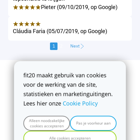
Pieter
(
09/10/2019
,
op
Google
)
Cláudia Faria
(
05/07/2019
,
op
Google
)
1
2
Next
fit20 maakt gebruik van cookies
voor de werking van de site,
statistieken en marketinguitingen.
Lees hier onze
Cookie Policy
Alleen noodzakelijke
Pas je voorkeur aan
cookies accepteren
Studio eigenaar en
Trainer
fit20
Arnhem
Alle cookies accepteren