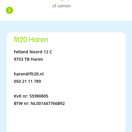
of samen
fit20 Haren
Felland Noord 12 C
9753 TB Haren
haren@fit20.nl
050 21 11 789
KvK nr: 55980805
BTW nr: NL001447766B92