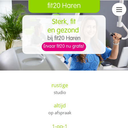
fit20 Haren
Sterk, fit
​e
n gezond
bij fit20 Haren
Ervaar fit20 nu gratis!
rustige
studio
altijd
op afspraak
1-op-1