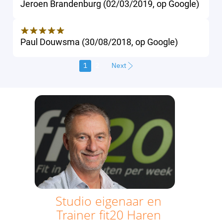
Jeroen Brandenburg
(
02/03/2019
,
op
Google
)
Paul Douwsma
(
30/08/2018
,
op
Google
)
1
2
Next
Studio eigenaar en
Trainer
fit20 Haren