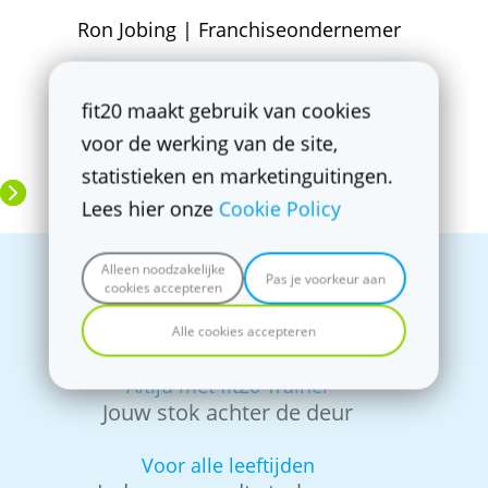
Ron Jobing | Franchiseondernemer
fit20 maakt gebruik van cookies
voor de werking van de site,
statistieken en marketinguitingen.
Lees hier onze
Cookie Policy
Alleen noodzakelijke
Pas je voorkeur aan
Zonder te zweten in koele
cookies accepteren
studio
Omkleden niet nodig
Alle cookies accepteren
Altijd met fit20 Trainer
Jouw stok achter de deur
Voor alle leeftijden