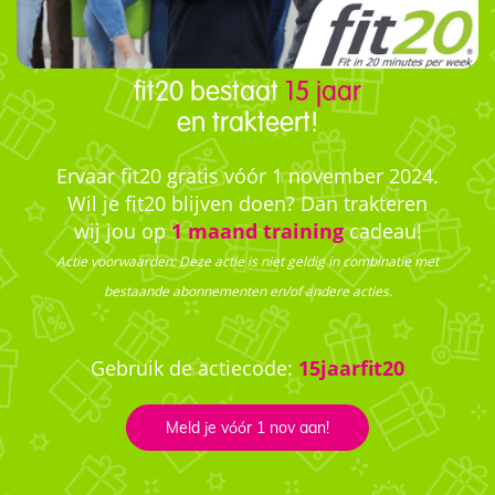
fit20 bestaat
15 jaar
en trakteert!
Ervaar fit20 gratis vóór 1 november 2024.
Wil je fit20 blijven doen? Dan trakteren
wij jou op
1 maand training
cadeau!
Actie voorwaarden: Deze actie is niet geldig in combinatie met
bestaande abonnementen en/of andere acties.
Gebruik de actiecode:
15jaarfit20
Meld je vóór 1 nov aan!