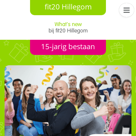
fit20 Hillegom
What's new
​bij fit20 Hillegom
15-jarig bestaan