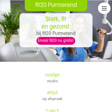
fit20 Purmerend
Sterk, fit
​e
n gezond
bij fit20 Purmerend
Ervaar fit20 nu gratis!
rustige
studio
altijd
op afspraak
1-op-1