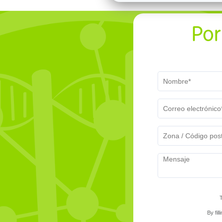
Por
By fil