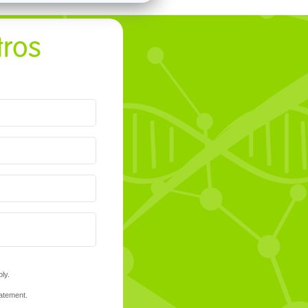
tros
ly.
tatement.