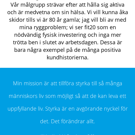
Vår målgrupp strävar efter att hålla sig aktiva
och är medvetna om sin hälsa. Vi vill kunna åka
skidor tills vi är 80 år gamla; jag vill bli av med
mina ryggproblem; vi ser fit20 som en
nödvändig fysisk investering och inga mer
trötta ben i slutet av arbetsdagen. Dessa är
bara några exempel på de många positiva
kundhistorierna.
Min mission är att tillföra styrka till så många
människors liv som möjligt så att de kan leva ett
uppfyllande liv. Styrka är en avgörande nyckel för
det. Det förändrar allt.