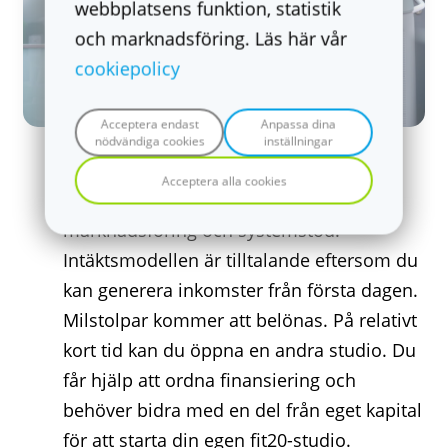
webbplatsens funktion, statistik
och marknadsföring. Läs här vår
cookiepolicy
Acceptera endast
Anpassa dina
nödvändiga cookies
inställningar
Affärsmodell
Acceptera alla cookies
fit20 tillämpar en franchiseavgift för
marknadsföring och systemstöd.
Intäktsmodellen är tilltalande eftersom du
kan generera inkomster från första dagen.
Milstolpar kommer att belönas. På relativt
kort tid kan du öppna en andra studio. Du
får hjälp att ordna finansiering och
behöver bidra med en del från eget kapital
för att starta din egen fit20-studio.